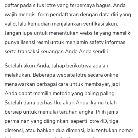
daftar pada situs lotre yang terpercaya bagus. Anda
wajib mengisi form pendaftaran dengan data diri yang
valid, lalu kemudian menjalankan verifikasi akun.
Jangan lupa untuk menentukan website yang memiliki
punya lisensi resmi untuk menjamin safety informasi
serta transaksi keuangan Anda Anda sendiri.
Setelah akun Anda, tahap berikutnya adalah
melakukan. Beberapa website lotre secara online
menawarkan berbagai cara untuk membayar, jadi
Anda dapat memilih metode yang paling paling.
Setelah dana berhasil ke akun Anda, kamu telah
bersiap untuk memulai taruhan angka. Pilih jenis
permainan yang diinginkan, seperti lotre 4D, tiga
dimensi, atau bahkan dua dimensi, lalu tentukan nomor