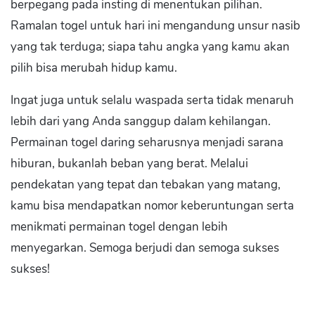
berpegang pada insting di menentukan pilihan.
Ramalan togel untuk hari ini mengandung unsur nasib
yang tak terduga; siapa tahu angka yang kamu akan
pilih bisa merubah hidup kamu.
Ingat juga untuk selalu waspada serta tidak menaruh
lebih dari yang Anda sanggup dalam kehilangan.
Permainan togel daring seharusnya menjadi sarana
hiburan, bukanlah beban yang berat. Melalui
pendekatan yang tepat dan tebakan yang matang,
kamu bisa mendapatkan nomor keberuntungan serta
menikmati permainan togel dengan lebih
menyegarkan. Semoga berjudi dan semoga sukses
sukses!