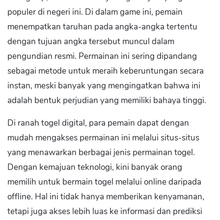
populer di negeri ini. Di dalam game ini, pemain
menempatkan taruhan pada angka-angka tertentu
dengan tujuan angka tersebut muncul dalam
pengundian resmi. Permainan ini sering dipandang
sebagai metode untuk meraih keberuntungan secara
instan, meski banyak yang mengingatkan bahwa ini
adalah bentuk perjudian yang memiliki bahaya tinggi.
Di ranah togel digital, para pemain dapat dengan
mudah mengakses permainan ini melalui situs-situs
yang menawarkan berbagai jenis permainan togel.
Dengan kemajuan teknologi, kini banyak orang
memilih untuk bermain togel melalui online daripada
offline. Hal ini tidak hanya memberikan kenyamanan,
tetapi juga akses lebih luas ke informasi dan prediksi