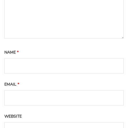
NAME
*
EMAIL
*
WEBSITE