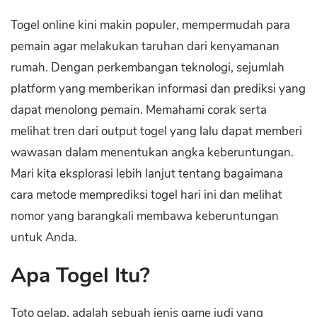
Togel online kini makin populer, mempermudah para
pemain agar melakukan taruhan dari kenyamanan
rumah. Dengan perkembangan teknologi, sejumlah
platform yang memberikan informasi dan prediksi yang
dapat menolong pemain. Memahami corak serta
melihat tren dari output togel yang lalu dapat memberi
wawasan dalam menentukan angka keberuntungan.
Mari kita eksplorasi lebih lanjut tentang bagaimana
cara metode memprediksi togel hari ini dan melihat
nomor yang barangkali membawa keberuntungan
untuk Anda.
Apa Togel Itu?
Toto gelap, adalah sebuah jenis game judi yang