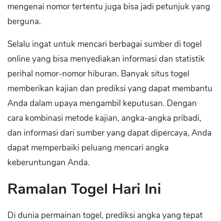
mengenai nomor tertentu juga bisa jadi petunjuk yang
berguna.
Selalu ingat untuk mencari berbagai sumber di togel
online yang bisa menyediakan informasi dan statistik
perihal nomor-nomor hiburan. Banyak situs togel
memberikan kajian dan prediksi yang dapat membantu
Anda dalam upaya mengambil keputusan. Dengan
cara kombinasi metode kajian, angka-angka pribadi,
dan informasi dari sumber yang dapat dipercaya, Anda
dapat memperbaiki peluang mencari angka
keberuntungan Anda.
Ramalan Togel Hari Ini
Di dunia permainan togel, prediksi angka yang tepat