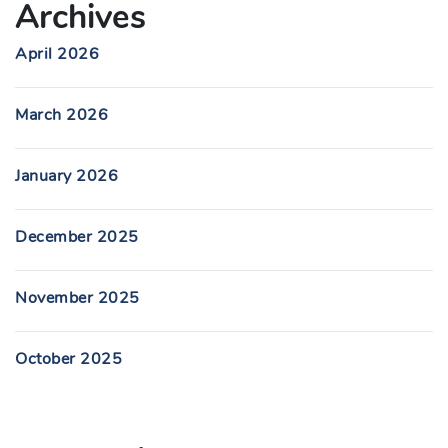
Archives
April 2026
March 2026
January 2026
December 2025
November 2025
October 2025