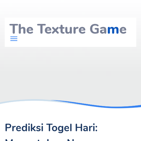
The Texture Ga
m
e
Prediksi Togel Hari: