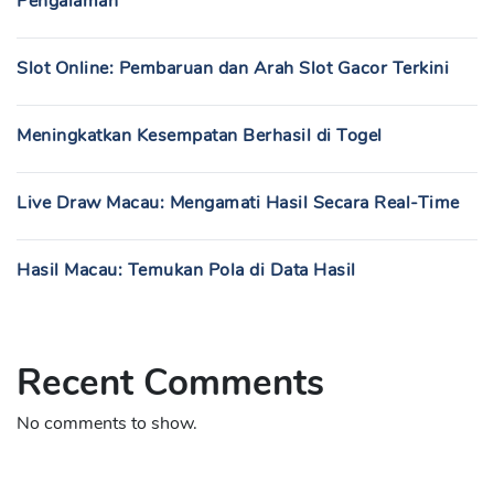
Pengalaman
Slot Online: Pembaruan dan Arah Slot Gacor Terkini
Meningkatkan Kesempatan Berhasil di Togel
Live Draw Macau: Mengamati Hasil Secara Real-Time
Hasil Macau: Temukan Pola di Data Hasil
Recent Comments
No comments to show.