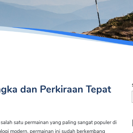
Angka dan Perkiraan Tepat
di salah satu permainan yang paling sangat populer di
ologi modern, permainan ini sudah berkembang