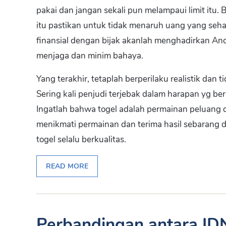
pakai dan jangan sekali pun melampaui limit itu. 
itu pastikan untuk tidak menaruh uang yang seh
finansial dengan bijak akanlah menghadirkan A
menjaga dan minim bahaya.
Yang terakhir, tetaplah berperilaku realistik dan t
Sering kali penjudi terjebak dalam harapan yg be
Ingatlah bahwa togel adalah permainan peluang 
menikmati permainan dan terima hasil sebarang 
togel selalu berkualitas.
READ MORE
Perbandingan antara ID