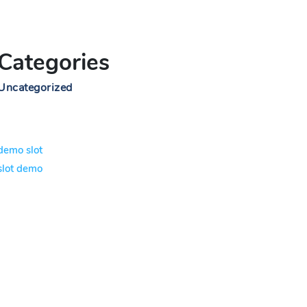
Categories
Uncategorized
demo slot
slot demo