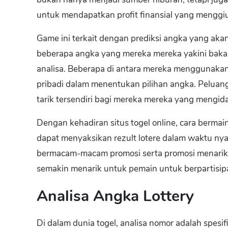
untuk mendapatkan profit finansial yang menggi
Game ini terkait dengan prediksi angka yang ak
beberapa angka yang mereka mereka yakini baka
analisa. Beberapa di antara mereka menggunakan 
pribadi dalam menentukan pilihan angka. Peluan
tarik tersendiri bagi mereka mereka yang mengid
Dengan kehadiran situs togel online, cara bermai
dapat menyaksikan rezult lotere dalam waktu nyat
bermacam-macam promosi serta promosi menarik ad
semakin menarik untuk pemain untuk berpartisipa
Analisa Angka Lottery
Di dalam dunia togel, analisa nomor adalah spes