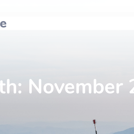
e
th:
November 