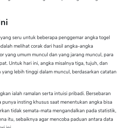
ni
tan yang seru untuk beberapa penggemar angka togel
adalah melihat corak dari hasil angka-angka
r yang umum muncul dan yang jarang muncul, para
. Untuk hari ini, angka misalnya tiga, tujuh, dan
yang lebih tinggi dalam muncul, berdasarkan catatan
gkan ialah ramalan serta intuisi pribadi. Bersebaran
a punya insting khusus saat menentukan angka bisa
kan tidak semata-mata mengandalkan pada statistik,
rena itu, sebaiknya agar mencoba paduan antara data
i ini.