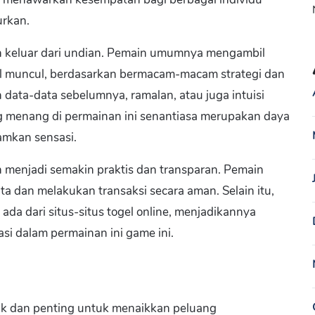
urkan.
an keluar dari undian. Pemain umumnya mengambil
l muncul, berdasarkan bermacam-macam strategi dan
data-data sebelumnya, ramalan, atau juga intuisi
g menang di permainan ini senantiasa merupakan daya
amkan sensasi.
n menjadi semakin praktis dan transparan. Pemain
a dan melakukan transaksi secara aman. Selain itu,
a dari situs-situs togel online, menjadikannya
si dalam permainan ini game ini.
ifik dan penting untuk menaikkan peluang