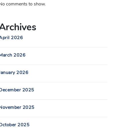
No comments to show.
Archives
April 2026
March 2026
January 2026
December 2025
November 2025
October 2025