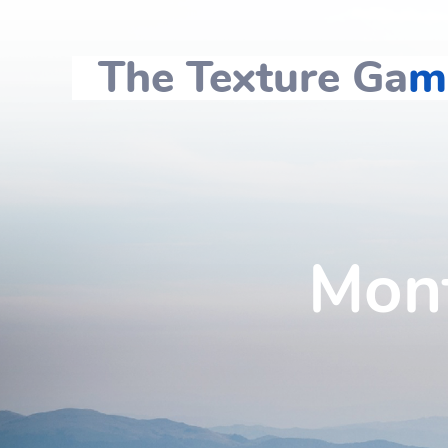
The Texture Ga
m
Mon