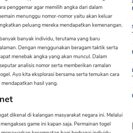
para penggemar agar memilih angka dari dalam
a pemain menunggu nomor-nomor yaitu akan keluar
ningkatkan peluang mereka mendapatkan kemenangan.
i banyak banyak individu, terutama yang baru
galaman. Dengan menggunakan beragam taktik serta
r dapat menebak angka yang akan muncul. Dalam
 seputar analisis nomor serta memberikan ramalan
gel. Ayo kita eksplorasi bersama serta temukan cara
 mendapatkan hasil yang.
rnet
at dikenal di kalangan masyarakat negara ini. Melalui
mengakses game ini kapan saja. Permainan togel
a menawarkan kesempatan bagi berbagai individu