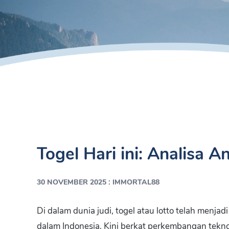
Togel Hari ini: Analisa 
:
30 NOVEMBER 2025
IMMORTAL88
Di dalam dunia judi, togel atau lotto telah menja
dalam Indonesia. Kini berkat perkembangan tekn