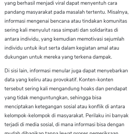
yang berhasil menjadi viral dapat menyentuh cara
pandang masyarakat pada masalah tertentu. Misalnya,
informasi mengenai bencana atau tindakan komunitas
sering kali menyulut rasa simpati dan solidaritas di
antara individu, yang kemudian memotivasi sejumlah
individu untuk ikut serta dalam kegiatan amal atau
dukungan untuk mereka yang terkena dampak.
Di sisi lain, informasi menular juga dapat menyebarkan
data yang keliru atau provokatif. Konten-konten
tersebut sering kali mengandung hoaks dan pendapat
yang tidak menguntungkan, sehingga bisa
menciptakan ketegangan sosial atau konflik di antara
kelompok-kelompok di masyarakat. Perilaku ini banyak
terjadi di media sosial, di mana informasi bisa dengan
mudah dibagikan tanpa lewat proses pemeriksaan