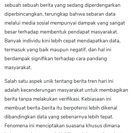
sebuah sebuah berita yang sedang diperdengarkan
diperbincangkan, terungkap bahwa sebaran data
melalui media sosial mempunyai dampak yang sangat
besar terhadap membentuk pendapat masyarakat.
Banyak individu kini lebih cepat mendapatkan data,
termasuk yang baik maupun negatif, dan hal ini
berdampak signifikan terhadap cara pandang
masyarakat.
Salah satu aspek unik tentang berita tren hari ini
adalah kecenderungan masyarakat untuk membagikan
berita tanpa melakukan verifikasi. Kebiasaan ini
membuat berita-berita itu berpotensi lebih dikenal
dibandingkan data yang sebenarnya lebih tepat.
Fenomena ini menciptakan suasana khusus dimana