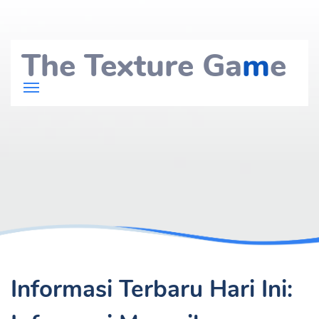
The Texture Ga
m
e
Informasi Terbaru Hari Ini: