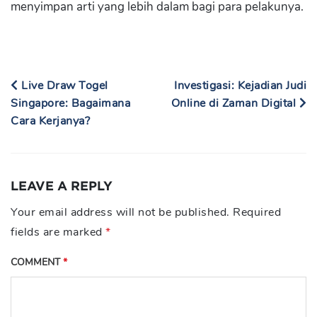
menyimpan arti yang lebih dalam bagi para pelakunya.
Live Draw Togel
Investigasi: Kejadian Judi
Singapore: Bagaimana
Online di Zaman Digital
Cara Kerjanya?
LEAVE A REPLY
Your email address will not be published.
Required
fields are marked
*
COMMENT
*