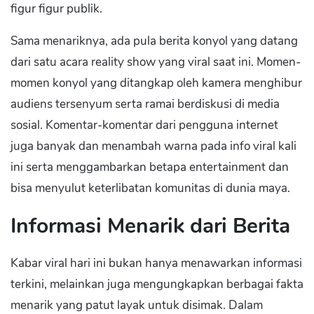
figur figur publik.
Sama menariknya, ada pula berita konyol yang datang
dari satu acara reality show yang viral saat ini. Momen-
momen konyol yang ditangkap oleh kamera menghibur
audiens tersenyum serta ramai berdiskusi di media
sosial. Komentar-komentar dari pengguna internet
juga banyak dan menambah warna pada info viral kali
ini serta menggambarkan betapa entertainment dan
bisa menyulut keterlibatan komunitas di dunia maya.
Informasi Menarik dari Berita
Kabar viral hari ini bukan hanya menawarkan informasi
terkini, melainkan juga mengungkapkan berbagai fakta
menarik yang patut layak untuk disimak. Dalam