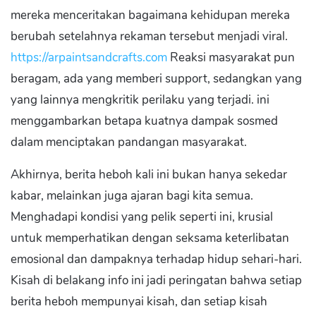
mereka menceritakan bagaimana kehidupan mereka
berubah setelahnya rekaman tersebut menjadi viral.
https://arpaintsandcrafts.com
Reaksi masyarakat pun
beragam, ada yang memberi support, sedangkan yang
yang lainnya mengkritik perilaku yang terjadi. ini
menggambarkan betapa kuatnya dampak sosmed
dalam menciptakan pandangan masyarakat.
Akhirnya, berita heboh kali ini bukan hanya sekedar
kabar, melainkan juga ajaran bagi kita semua.
Menghadapi kondisi yang pelik seperti ini, krusial
untuk memperhatikan dengan seksama keterlibatan
emosional dan dampaknya terhadap hidup sehari-hari.
Kisah di belakang info ini jadi peringatan bahwa setiap
berita heboh mempunyai kisah, dan setiap kisah