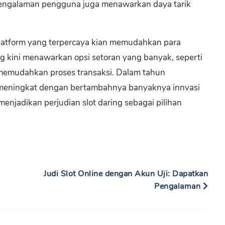
 pengalaman pengguna juga menawarkan daya tarik
g di platform yang terpercaya kian memudahkan para
ing kini menawarkan opsi setoran yang banyak, seperti
a memudahkan proses transaksi. Dalam tahun
 meningkat dengan bertambahnya banyaknya innvasi
njadikan perjudian slot daring sebagai pilihan
Judi Slot Online dengan Akun Uji: Dapatkan
Pengalaman