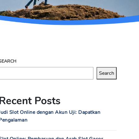
SEARCH
Search
Recent Posts
Judi Slot Online dengan Akun Uji: Dapatkan
Pengalaman