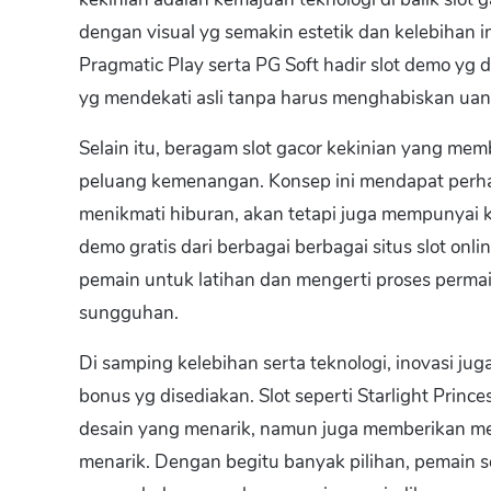
dengan visual yg semakin estetik dan kelebihan i
Pragmatic Play serta PG Soft hadir slot demo yg
yg mendekati asli tanpa harus menghabiskan uan
Selain itu, beragam slot gacor kekinian yang m
peluang kemenangan. Konsep ini mendapat perha
menikmati hiburan, akan tetapi juga mempunyai k
demo gratis dari berbagai berbagai situs slot o
pemain untuk latihan dan mengerti proses per
sungguhan.
Di samping kelebihan serta teknologi, inovasi jug
bonus yg disediakan. Slot seperti Starlight Pri
desain yang menarik, namun juga memberikan m
menarik. Dengan begitu banyak pilihan, pemain