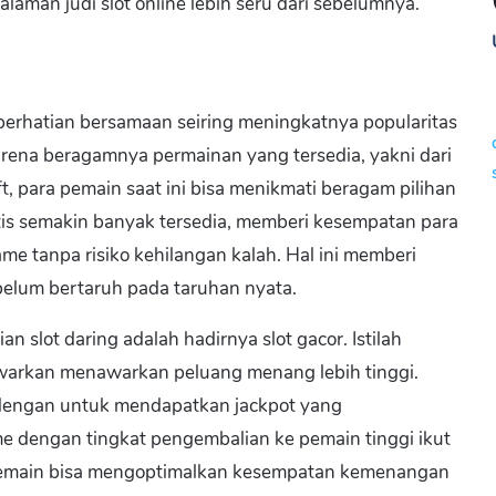
aman judi slot online lebih seru dari sebelumnya.
 perhatian bersamaan seiring meningkatnya popularitas
arena beragamnya permainan yang tersedia, yakni dari
, para pemain saat ini bisa menikmati beragam pilihan
ratis semakin banyak tersedia, memberi kesempatan para
 tanpa risiko kehilangan kalah. Hal ini memberi
elum bertaruh pada taruhan nyata.
n slot daring adalah hadirnya slot gacor. Istilah
warkan menawarkan peluang menang lebih tinggi.
ni dengan untuk mendapatkan jackpot yang
 dengan tingkat pengembalian ke pemain tinggi ikut
 pemain bisa mengoptimalkan kesempatan kemenangan