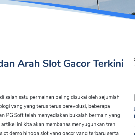
dan Arah Slot Gacor Terkini
di salah satu permainan paling disukai oleh sejumlah
logi yang yang terus terus berevolusi, beberapa
an PG Soft telah menyediakan bukalah bermain yang
artikel ini kita akan membahas menyuguhkan tren
i slot demo hingga slot yang gacor yang terbaru serta