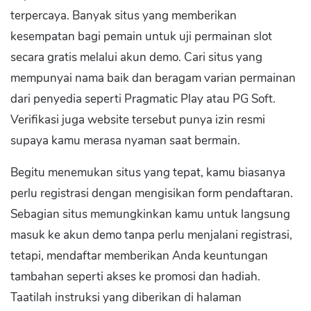
terpercaya. Banyak situs yang memberikan
kesempatan bagi pemain untuk uji permainan slot
secara gratis melalui akun demo. Cari situs yang
mempunyai nama baik dan beragam varian permainan
dari penyedia seperti Pragmatic Play atau PG Soft.
Verifikasi juga website tersebut punya izin resmi
supaya kamu merasa nyaman saat bermain.
Begitu menemukan situs yang tepat, kamu biasanya
perlu registrasi dengan mengisikan form pendaftaran.
Sebagian situs memungkinkan kamu untuk langsung
masuk ke akun demo tanpa perlu menjalani registrasi,
tetapi, mendaftar memberikan Anda keuntungan
tambahan seperti akses ke promosi dan hadiah.
Taatilah instruksi yang diberikan di halaman