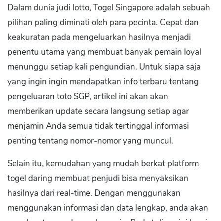
Dalam dunia judi lotto, Togel Singapore adalah sebuah
pilihan paling diminati oleh para pecinta. Cepat dan
keakuratan pada mengeluarkan hasilnya menjadi
penentu utama yang membuat banyak pemain loyal
menunggu setiap kali pengundian. Untuk siapa saja
yang ingin ingin mendapatkan info terbaru tentang
pengeluaran toto SGP, artikel ini akan akan
memberikan update secara langsung setiap agar
menjamin Anda semua tidak tertinggal informasi
penting tentang nomor-nomor yang muncul.
Selain itu, kemudahan yang mudah berkat platform
togel daring membuat penjudi bisa menyaksikan
hasilnya dari real-time. Dengan menggunakan
menggunakan informasi dan data lengkap, anda akan