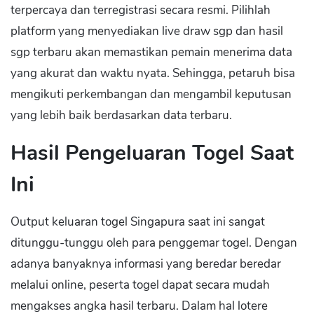
terpercaya dan terregistrasi secara resmi. Pilihlah
platform yang menyediakan live draw sgp dan hasil
sgp terbaru akan memastikan pemain menerima data
yang akurat dan waktu nyata. Sehingga, petaruh bisa
mengikuti perkembangan dan mengambil keputusan
yang lebih baik berdasarkan data terbaru.
Hasil Pengeluaran Togel Saat
Ini
Output keluaran togel Singapura saat ini sangat
ditunggu-tunggu oleh para penggemar togel. Dengan
adanya banyaknya informasi yang beredar beredar
melalui online, peserta togel dapat secara mudah
mengakses angka hasil terbaru. Dalam hal lotere