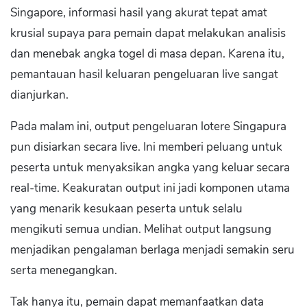
Singapore, informasi hasil yang akurat tepat amat
krusial supaya para pemain dapat melakukan analisis
dan menebak angka togel di masa depan. Karena itu,
pemantauan hasil keluaran pengeluaran live sangat
dianjurkan.
Pada malam ini, output pengeluaran lotere Singapura
pun disiarkan secara live. Ini memberi peluang untuk
peserta untuk menyaksikan angka yang keluar secara
real-time. Keakuratan output ini jadi komponen utama
yang menarik kesukaan peserta untuk selalu
mengikuti semua undian. Melihat output langsung
menjadikan pengalaman berlaga menjadi semakin seru
serta menegangkan.
Tak hanya itu, pemain dapat memanfaatkan data