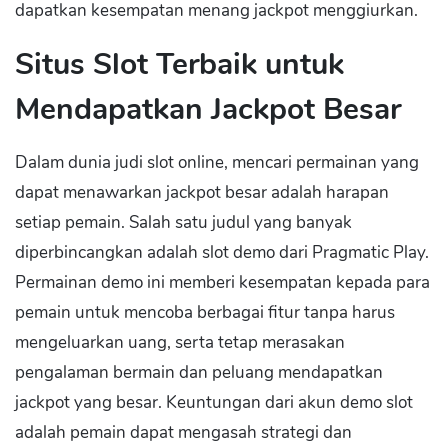
dapatkan kesempatan menang jackpot menggiurkan.
Situs Slot Terbaik untuk
Mendapatkan Jackpot Besar
Dalam dunia judi slot online, mencari permainan yang
dapat menawarkan jackpot besar adalah harapan
setiap pemain. Salah satu judul yang banyak
diperbincangkan adalah slot demo dari Pragmatic Play.
Permainan demo ini memberi kesempatan kepada para
pemain untuk mencoba berbagai fitur tanpa harus
mengeluarkan uang, serta tetap merasakan
pengalaman bermain dan peluang mendapatkan
jackpot yang besar. Keuntungan dari akun demo slot
adalah pemain dapat mengasah strategi dan