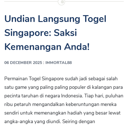
Undian Langsung Togel
Singapore: Saksi
Kemenangan Anda!
:
06 DECEMBER 2025
IMMORTAL88
Permainan Togel Singapore sudah jadi sebagai salah
satu game yang paling paling populer di kalangan para
pecinta taruhan di negara Indonesia. Tiap hari, puluhan
ribu petaruh mengandalkan keberuntungan mereka
sendiri untuk memenangkan hadiah yang besar lewat
angka-angka yang diundi. Seiring dengan