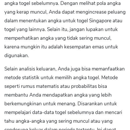
angka togel sebelumnya. Dengan melihat pola angka
yang kerap muncul, Anda dapat mengincrease peluang
dalam menentukan angka untuk togel Singapore atau
togel yang lainnya. Selain itu, jangan lupakan untuk
memperhatikan angka yang tidak sering muncul,
karena mungkin itu adalah kesempatan emas untuk
digunakan.
Selain analisis keluaran, Anda juga bisa memanfaatkan
metode statistik untuk memilih angka togel. Metode
seperti rumus matematis atau probabilitas bisa
membantu Anda mendapatkan angka yang lebih
berkemungkinan untuk menang. Disarankan untuk
mempelajari data-data togel sebelumnya dan mencari
tahu angka-angka yang sering muncul atau yang
cenderung keluar dalam periode tertentu. Ini dapat