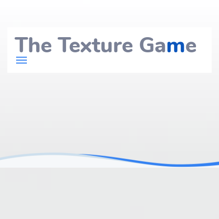
The Texture Ga
m
e