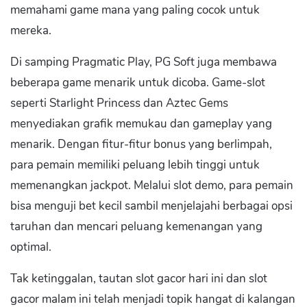
memahami game mana yang paling cocok untuk
mereka.
Di samping Pragmatic Play, PG Soft juga membawa
beberapa game menarik untuk dicoba. Game-slot
seperti Starlight Princess dan Aztec Gems
menyediakan grafik memukau dan gameplay yang
menarik. Dengan fitur-fitur bonus yang berlimpah,
para pemain memiliki peluang lebih tinggi untuk
memenangkan jackpot. Melalui slot demo, para pemain
bisa menguji bet kecil sambil menjelajahi berbagai opsi
taruhan dan mencari peluang kemenangan yang
optimal.
Tak ketinggalan, tautan slot gacor hari ini dan slot
gacor malam ini telah menjadi topik hangat di kalangan