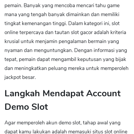
pemain. Banyak yang mencoba mencari tahu game
mana yang tengah banyak dimainkan dan memiliki
tingkat kemenangan tinggi. Dalam kategori ini, slot
online terpercaya dan tautan slot gacor adalah kriteria
krusial untuk menjamin pengalaman bermain yang
nyaman dan menguntungkan. Dengan informasi yang
tepat, pemain dapat mengambil keputusan yang bijak
dan meningkatkan peluang mereka untuk memperoleh
jackpot besar.
Langkah Mendapat Account
Demo Slot
Agar memperoleh akun demo slot, tahap awal yang
dapat kamu lakukan adalah memasuki situs slot online