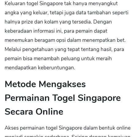
Keluaran togel Singapore tak hanya menyangkut
angka yang keluar, tetapi juga data tambahan seperti
halnya prize dan kolam yang tersedia. Dengan
keberadaan informasi ini, para pemain dapat
menemukan beragam opsi dalam menempatkan bet.
Melalui pengetahuan yang tepat tentang hasil, para
pemain bisa menambah peluang untuk meraih
mendapatkan keberuntungan.
Metode Mengakses
Permainan Togel Singapore
Secara Online
Akses permainan togel Singapore dalam bentuk online