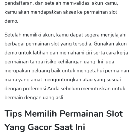
pendaftaran, dan setelah memvalidasi akun kamu,
kamu akan mendapatkan akses ke permainan slot
demo.
Setelah memiliki akun, kamu dapat segera menjelajahi
berbagai permainan slot yang tersedia. Gunakan akun
demo untuk latihan dan memahami ciri serta cara kerja
permainan tanpa risiko kehilangan uang. Ini juga
merupakan peluang baik untuk mengetahui permainan
mana yang amat menguntungkan atau yang sesuai
dengan preferensi Anda sebelum memutuskan untuk
bermain dengan uang asli.
Tips Memilih Permainan Slot
Yang Gacor Saat Ini