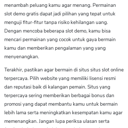
menambah peluang kamu agar menang. Permainan
slot demo gratis dapat jadi pilihan yang tepat untuk
menguji fitur-fitur tanpa risiko kehilangan uang.
Dengan mencoba beberapa slot demo, kamu bisa
mencari permainan yang cocok untuk gaya bermain
kamu dan memberikan pengalaman yang yang
menyenangkan.
Terakhir, pastikan agar bermain di situs situs slot online
terpercaya. Pilih website yang memiliki lisensi resmi
dan reputasi baik di kalangan pemain. Situs yang
terpercaya sering memberikan berbagai bonus dan
promosi yang dapat membantu kamu untuk bermain
lebih lama serta meningkatkan kesempatan kamu agar
memenangkan. Jangan lupa periksa ulasan serta