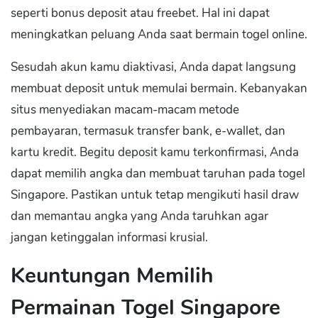
seperti bonus deposit atau freebet. Hal ini dapat
meningkatkan peluang Anda saat bermain togel online.
Sesudah akun kamu diaktivasi, Anda dapat langsung
membuat deposit untuk memulai bermain. Kebanyakan
situs menyediakan macam-macam metode
pembayaran, termasuk transfer bank, e-wallet, dan
kartu kredit. Begitu deposit kamu terkonfirmasi, Anda
dapat memilih angka dan membuat taruhan pada togel
Singapore. Pastikan untuk tetap mengikuti hasil draw
dan memantau angka yang Anda taruhkan agar
jangan ketinggalan informasi krusial.
Keuntungan Memilih
Permainan Togel Singapore